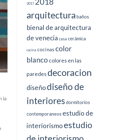
2018
2017
arquitectura
baños
bienal de arquitectura
de venecia
cerámica
casa
color
cocinas
cocina
blanco
colores en las
decoracion
paredes
diseño de
diseño
 la
interiores
dormitorios
estudio de
contemporaneos
estudio
interiorismo
o
de interiorismo