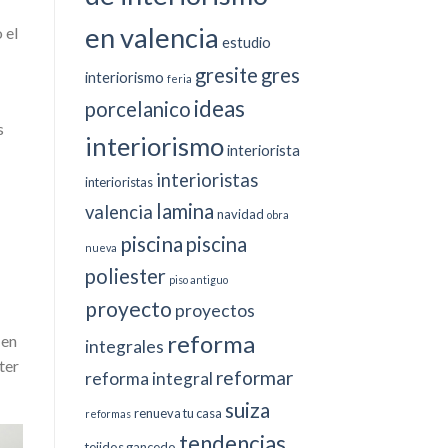
en valencia
 el
estudio
gresite
gres
interiorismo
feria
ideas
porcelanico
s
interiorismo
interiorista
interioristas
interioristas
lamina
valencia
navidad
obra
piscina
piscina
nueva
poliester
piso antiguo
proyecto
proyectos
reforma
 en
integrales
ter
reformar
reforma integral
suiza
renueva tu casa
reformas
tendencias
tejidos gancedo