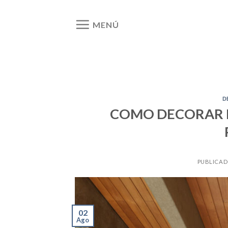
Ir
al
MENÚ
contenido
D
COMO DECORAR 
PUBLICAD
02
Ago