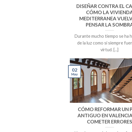
DISEÑAR CONTRA EL CA
CÓMO LA VIVIEND
MEDITERRANEA VUELV
PENSAR LA SOMBR
Durante mucho tiempo se ha 
de la luz como si siempre fue
virtud. [...]
02
May
CÓMO REFORMAR UN 
ANTIGUO EN VALENCIA
COMETER ERRORE