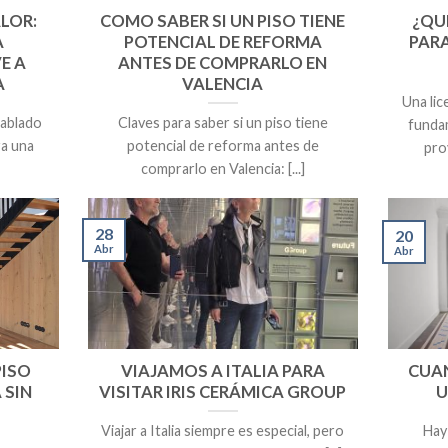
LOR:
COMO SABER SI UN PISO TIENE
¿QU
A
POTENCIAL DE REFORMA
PARA
E A
ANTES DE COMPRARLO EN
A
VALENCIA
Una lic
hablado
Claves para saber si un piso tiene
funda
ra una
potencial de reforma antes de
pro
comprarlo en Valencia: [...]
28
20
Abr
Abr
PISO
VIAJAMOS A ITALIA PARA
CUA
 SIN
VISITAR IRIS CERÁMICA GROUP
U
S
Viajar a Italia siempre es especial, pero
Hay