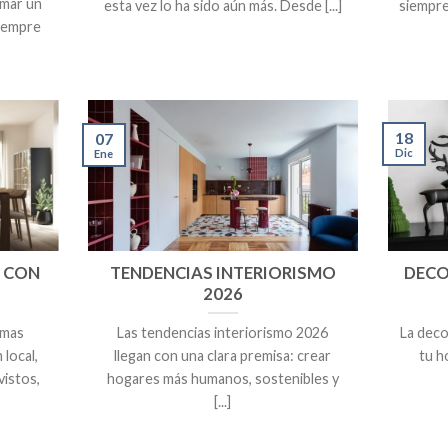
rmar un
esta vez lo ha sido aún más. Desde [...]
siempre
siempre
18
07
Dic
Ene
 CON
TENDENCIAS INTERIORISMO
DECO
2026
rmas
Las tendencias interiorismo 2026
La deco
 local,
llegan con una clara premisa: crear
tu h
vistos,
hogares más humanos, sostenibles y
[...]