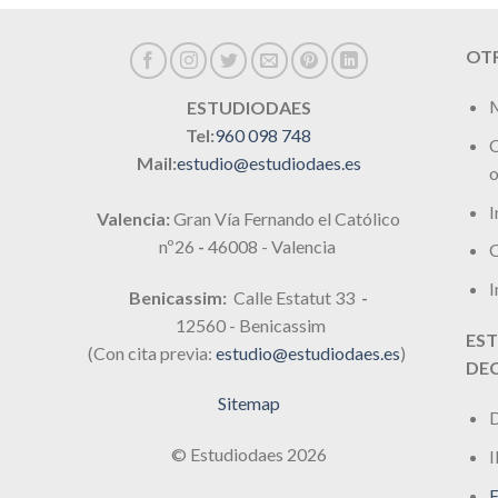
OTR
M
ESTUDIODAES
Tel:
960 098 748
C
Mail:
estudio@estudiodaes.es
o
I
Valencia:
Gran Vía Fernando el Católico
nº26
-
46008 - Valencia
C
I
Benicassim:
Calle Estatut 33
-
12560 - Benicassim
EST
(Con cita previa:
estudio@estudiodaes.es
)
DE
Sitemap
D
© Estudiodaes 2026
I
E