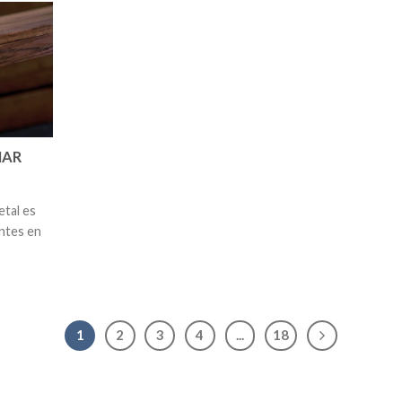
NAR
etal es
entes en
1
2
3
4
...
18