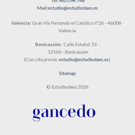
Tel:
960 098 748
Mail:
estudio@estudiodaes.es
Valencia:
Gran Vía Fernando el Católico nº26
-
46008 -
Valencia
Benicassim:
Calle Estatut 33
-
12560 - Benicassim
(Con cita previa:
estudio@estudiodaes.es
)
Sitemap
© Estudiodaes 2026