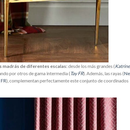
 madrás de diferentes escalas:
desde los más grandes (
Katrine
sando por otros de gama intermedia (
Tay FR
). Además, las rayas (
Ne
 FR
), complementan perfectamente este conjunto de coordinados