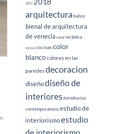
2018
2017
arquitectura
baños
bienal de arquitectura
de venecia
cerámica
casa
color
cocinas
cocina
blanco
colores en las
decoracion
paredes
diseño de
diseño
a
interiores
dormitorios
estudio de
contemporaneos
as
estudio
interiorismo
de interiorismo