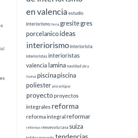
en valencia
estudio
gresite
gres
interiorismo
feria
ás
ideas
porcelanico
interiorismo
interiorista
ial
interioristas
interioristas
lamina
valencia
navidad
obra
piscina
piscina
nueva
es
poliester
piso antiguo
proyecto
proyectos
reforma
integrales
reformar
reforma integral
suiza
renueva tu casa
reformas
tendencias
tejidos gancedo