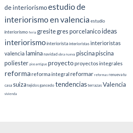
estudio de
de interiorismo
interiorismo en valencia
estudio
ideas
gresite
gres porcelanico
interiorismo
feria
interiorismo
interioristas
interiorista
interioristas
piscina
lamina
piscina
valencia
navidad
obra nueva
proyecto
poliester
proyectos integrales
piso antiguo
reforma
reformar
reforma integral
renueva tu
reformas
tendencias
suiza
Valencia
casa
tejidos gancedo
terrazas
vivienda