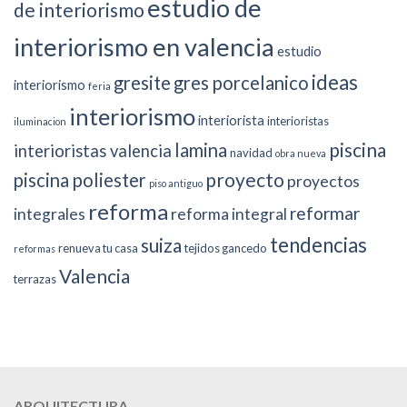
estudio de
de interiorismo
interiorismo en valencia
estudio
ideas
gresite
gres porcelanico
interiorismo
feria
interiorismo
interiorista
interioristas
iluminacion
piscina
lamina
interioristas valencia
navidad
obra nueva
proyecto
piscina poliester
proyectos
piso antiguo
reforma
reformar
integrales
reforma integral
tendencias
suiza
renueva tu casa
tejidos gancedo
reformas
Valencia
terrazas
ARQUITECTURA