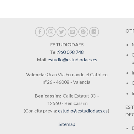
OTR
M
ESTUDIODAES
Tel:
960 098 748
C
Mail:
estudio@estudiodaes.es
o
I
Valencia:
Gran Vía Fernando el Católico
nº26
-
46008 - Valencia
C
I
Benicassim:
Calle Estatut 33
-
12560 - Benicassim
EST
(Con cita previa:
estudio@estudiodaes.es
)
DE
Sitemap
D