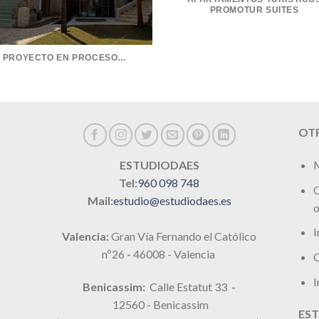
PROMOTUR SUITES
PROYECTO EN PROCESO…
OTR
M
ESTUDIODAES
Tel:
960 098 748
C
Mail:
estudio@estudiodaes.es
o
I
Valencia:
Gran Vía Fernando el Católico
nº26
-
46008 - Valencia
C
I
Benicassim:
Calle Estatut 33
-
12560 - Benicassim
EST