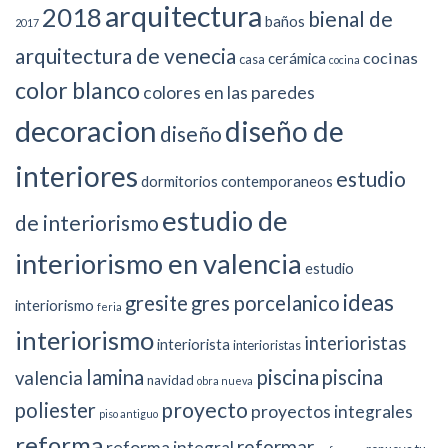
arquitectura
2018
bienal de
baños
2017
arquitectura de venecia
cocinas
cerámica
casa
cocina
color blanco
colores en las paredes
decoracion
diseño de
diseño
interiores
estudio
dormitorios contemporaneos
estudio de
de interiorismo
interiorismo en valencia
estudio
ideas
gresite
gres porcelanico
interiorismo
feria
interiorismo
interioristas
interiorista
interioristas
piscina
lamina
piscina
valencia
navidad
obra nueva
proyecto
poliester
proyectos integrales
piso antiguo
reforma
reformar
reforma integral