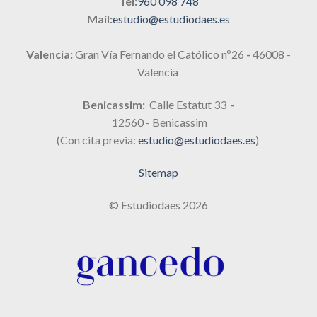
Tel:
960 098 748
Mail:
estudio@estudiodaes.es
Valencia:
Gran Vía Fernando el Católico nº26
-
46008 -
Valencia
Benicassim:
Calle Estatut 33
-
12560 - Benicassim
(Con cita previa:
estudio@estudiodaes.es
)
Sitemap
© Estudiodaes 2026