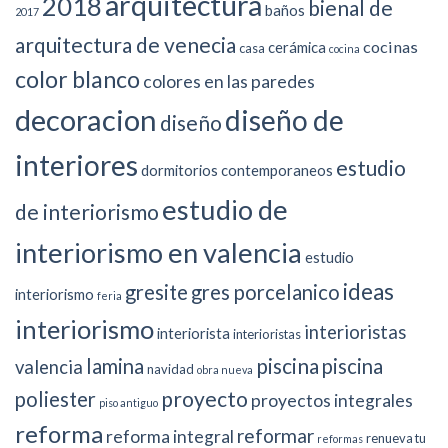
arquitectura
2018
bienal de
baños
2017
arquitectura de venecia
cocinas
cerámica
casa
cocina
color blanco
colores en las paredes
decoracion
diseño de
diseño
interiores
estudio
dormitorios contemporaneos
estudio de
de interiorismo
interiorismo en valencia
estudio
ideas
gresite
gres porcelanico
interiorismo
feria
interiorismo
interioristas
interiorista
interioristas
piscina
lamina
piscina
valencia
navidad
obra nueva
proyecto
poliester
proyectos integrales
piso antiguo
reforma
reformar
reforma integral
renueva tu
reformas