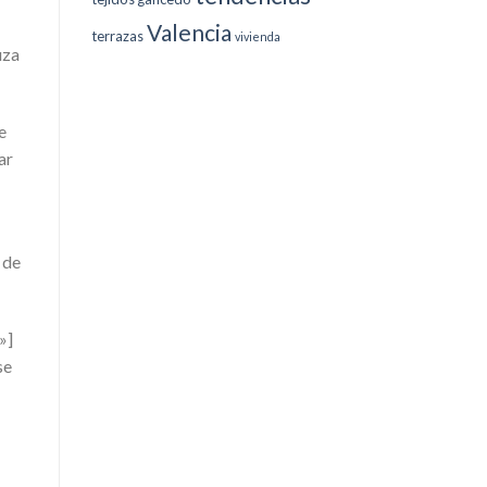
Valencia
terrazas
vivienda
uza
e
ar
 de
»]
se