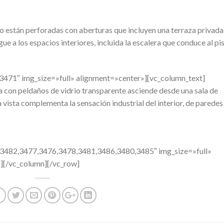
cio están perforadas con aberturas que incluyen una terraza privada
gue a los espacios interiores, incluida la escalera que conduce al pi
3471″ img_size=»full» alignment=»center»][vc_column_text]
ta con peldaños de vidrio transparente asciende desde una sala de
la vista complementa la sensación industrial del interior, de paredes
482,3477,3476,3478,3481,3486,3480,3485″ img_size=»full»
»][/vc_column][/vc_row]