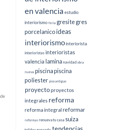
en valencia
estudio
gresite
gres
interiorismo
feria
ideas
porcelanico
interiorismo
interiorista
interioristas
interioristas
lamina
valencia
navidad
obra
piscina
piscina
nueva
poliester
piso antiguo
proyecto
proyectos
 de
reforma
integrales
reformar
reforma integral
suiza
renueva tu casa
reformas
tendencias
tejidos gancedo