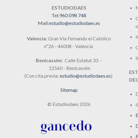
M
ESTUDIODAES
Tel:
960 098 748
C
Mail:
estudio@estudiodaes.es
o
I
Valencia:
Gran Vía Fernando el Católico
nº26
-
46008 - Valencia
C
I
Benicassim:
Calle Estatut 33
-
12560 - Benicassim
EST
(Con cita previa:
estudio@estudiodaes.es
)
DE
Sitemap
D
© Estudiodaes 2026
I
E
D
E