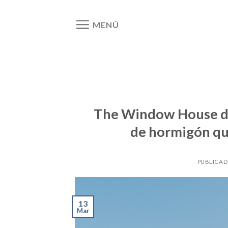
Ir
al
MENÚ
contenido
The Window House de 
de hormigón que
PUBLICAD
13
Mar