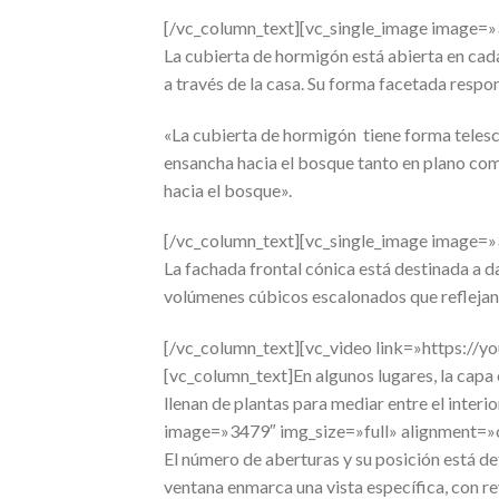
[/vc_column_text][vc_single_image image=»
La cubierta de hormigón está abierta en cad
a través de la casa. Su forma facetada respon
«La cubierta de hormigón
tiene forma telesc
ensancha hacia el bosque tanto en plano com
hacia el bosque».
[/vc_column_text][vc_single_image image=»
La fachada frontal cónica está destinada a da
volúmenes cúbicos escalonados que reflejan 
[/vc_column_text][vc_video link=»https:/
[vc_column_text]En algunos lugares, la capa 
llenan de plantas para mediar entre el inter
image=»3479″ img_size=»full» alignment=»
El número de aberturas y su posición está d
ventana enmarca una vista específica, con r