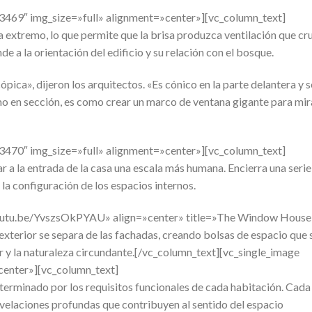
3469″ img_size=»full» alignment=»center»][vc_column_text]
a extremo, lo que permite que la brisa produzca ventilación que cr
de a la orientación del edificio y su relación con el bosque.
ópica», dijeron los arquitectos. «Es cónico en la parte delantera y s
o en sección, es como crear un marco de ventana gigante para mir
3470″ img_size=»full» alignment=»center»][vc_column_text]
r a la entrada de la casa una escala más humana. Encierra una serie
la configuración de los espacios internos.
/youtu.be/YvszsOkPYAU» align=»center» title=»The Window House
exterior se separa de las fachadas, creando bolsas de espacio que 
ior y la naturaleza circundante.[/vc_column_text][vc_single_image
center»][vc_column_text]
eterminado por los requisitos funcionales de cada habitación. Cada
evelaciones profundas que contribuyen al sentido del espacio