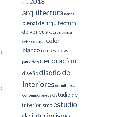
2018
2017
arquitectura
baños
bienal de arquitectura
de venecia
cerámica
casa
color
cocinas
cocina
blanco
colores en las
 a
decoracion
paredes
diseño de
diseño
interiores
dormitorios
os
estudio de
contemporaneos
estudio
interiorismo
de interiorismo