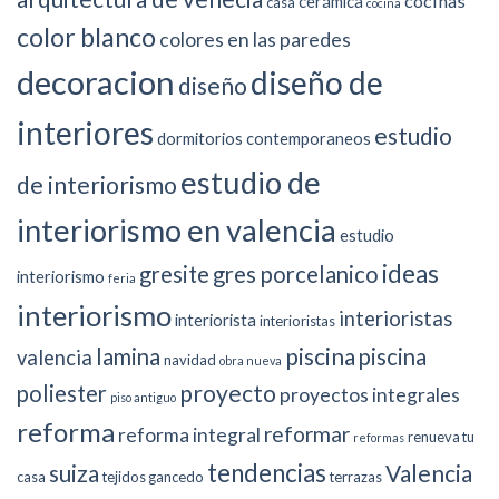
cocinas
cerámica
casa
cocina
color blanco
colores en las paredes
decoracion
diseño de
diseño
interiores
estudio
dormitorios contemporaneos
estudio de
de interiorismo
interiorismo en valencia
estudio
ideas
gresite
gres porcelanico
interiorismo
feria
interiorismo
interioristas
interiorista
interioristas
piscina
lamina
piscina
valencia
navidad
obra nueva
proyecto
poliester
proyectos integrales
piso antiguo
reforma
reformar
reforma integral
renueva tu
reformas
tendencias
suiza
Valencia
casa
tejidos gancedo
terrazas