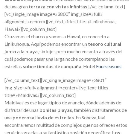
de una gran
terraza con vistas infinitas.
[/vc_column_text]
[vc_single_image image=»3800″ img_size=»full»
alignment=»center»][vc_text_titles title=»Linikuhonua,
Hawai»][vc_column_text]
Cruzamos el charco y vamos a Hawai, en concreto a
Linikuhonua. Aquí podemos encontrar un
tesoro cultural
junto a la playa
, sin lujos pero mucho encanto a través del
cuál podemos pasar una larga noche contemplando las
estrellas
sobre tiendas de campaña
. Hotel
Fourseasons.
[/vc_column_text][vc_single_image image=»3801″
img_size=»full» alignment=»center»][vc_text_titles
title=»Maldivas»][vc_column_text]
Maldivas es ese lugar típico de anuncio, dónde además de
disfrutar de unas
bonitas playas
, también disfrutaremos de
una
poderosa lluvia de estrellas
. En Soneva Javi
encontraremos multitud de complejos que nos ofrecen estos
servicios gracias a su fantástica posición geográfica.
Los