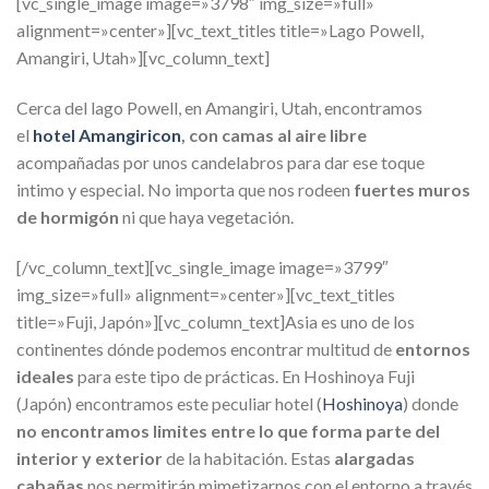
[vc_single_image image=»3798″ img_size=»full»
alignment=»center»][vc_text_titles title=»Lago Powell,
Amangiri, Utah»][vc_column_text]
Cerca del lago Powell, en Amangiri, Utah, encontramos
el
hotel Amangiricon
, con camas al aire libre
acompañadas por unos candelabros para dar ese toque
intimo y especial. No importa que nos rodeen
fuertes muros
de hormigón
ni que haya vegetación.
[/vc_column_text][vc_single_image image=»3799″
img_size=»full» alignment=»center»][vc_text_titles
title=»Fuji, Japón»][vc_column_text]Asia es uno de los
continentes dónde podemos encontrar multitud de
entornos
ideales
para este tipo de prácticas. En Hoshinoya Fuji
(Japón) encontramos este peculiar hotel (
Hoshinoya
) donde
no encontramos limites entre lo que forma parte del
interior y exterior
de la habitación. Estas
alargadas
cabañas
nos permitirán mimetizarnos con el entorno a través