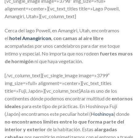
[vc_single_image image=»3798″ img_size=»full»
alignment=»center»][vc_text_titles title=»Lago Powell,
Amangiri, Utah»][vc_column_text]
Cerca del lago Powell, en Amangiri, Utah, encontramos
el
hotel Amangiricon
, con camas al aire libre
acompañadas por unos candelabros para dar ese toque
intimo y especial. No importa que nos rodeen
fuertes muros
de hormigón
ni que haya vegetación.
[/vc_column_text][vc_single_image image=»3799″
img_size=»full» alignment=»center»][vc_text_titles
title=»Fuji, Japón»][vc_column_text]Asia es uno de los
continentes dónde podemos encontrar multitud de
entornos
ideales
para este tipo de prácticas. En Hoshinoya Fuji
(Japón) encontramos este peculiar hotel (
Hoshinoya
) donde
no encontramos limites entre lo que forma parte del
interior y exterior
de la habitación. Estas
alargadas
cabañas
nos permitirán mimetizarnos con el entorno a través