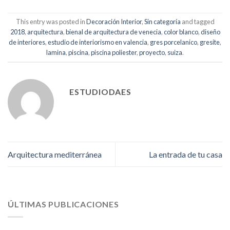
This entry was posted in
Decoración Interior
,
Sin categoría
and tagged
2018
,
arquitectura
,
bienal de arquitectura de venecia
,
color blanco
,
diseño
de interiores
,
estudio de interiorismo en valencia
,
gres porcelanico
,
gresite
,
lamina
,
piscina
,
piscina poliester
,
proyecto
,
suiza
.
ESTUDIODAES
Arquitectura mediterránea
La entrada de tu casa
ÚLTIMAS PUBLICACIONES