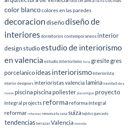
cocinas
cerámica
casa
cocina
color blanco
colores en las paredes
decoracion
diseño de
diseño
interiores
interior
dormitorios contemporaneos
estudio de interiorismo
design studio
en valencia
gresite
gres
estudio interiorismo
feria
interiorismo
ideas
porcelanico
interiorista
lamina
interioristas valencia
interior designers
navidad
obra
piscina
proyecto
piscina poliester
nueva
piso antiguo
reforma
integral projects
reforma integral
suiza
reformar
renueva tu casa
tejidos gancedo
reformas
tendencias
Valencia
terrazas
vivienda