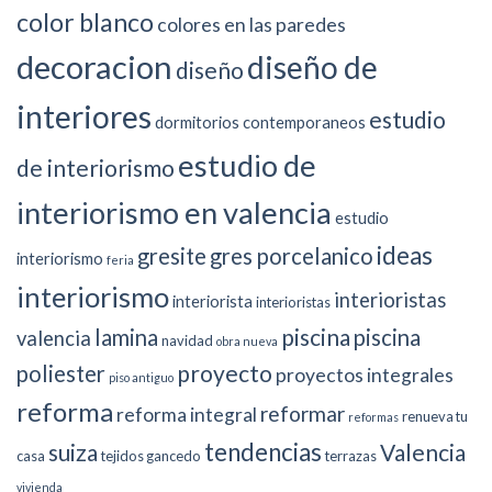
color blanco
colores en las paredes
decoracion
diseño de
diseño
interiores
estudio
dormitorios contemporaneos
estudio de
de interiorismo
interiorismo en valencia
estudio
ideas
gresite
gres porcelanico
interiorismo
feria
interiorismo
interioristas
interiorista
interioristas
piscina
lamina
piscina
valencia
navidad
obra nueva
proyecto
poliester
proyectos integrales
piso antiguo
reforma
reformar
reforma integral
renueva tu
reformas
tendencias
suiza
Valencia
casa
tejidos gancedo
terrazas
vivienda