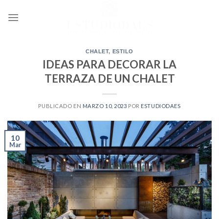
Ir
al
contenido
CHALET
,
ESTILO
IDEAS PARA DECORAR LA
TERRAZA DE UN CHALET
PUBLICADO EN
MARZO 10, 2023
POR
ESTUDIODAES
10
Mar