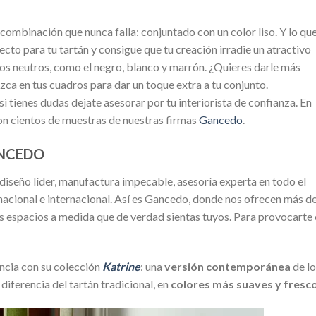
a combinación que nunca falla: conjuntado con un color liso. Y lo qu
cto para tu tartán y consigue que tu creación irradie un atractivo
os neutros, como el negro, blanco y marrón. ¿Quieres darle más
a en tus cuadros para dar un toque extra a tu conjunto.
 tienes dudas dejate asesorar por tu interiorista de confianza. En
 cientos de muestras de nuestras firmas
Gancedo
.
ANCEDO
 diseño líder, manufactura impecable, asesoría experta en todo el
nacional e internacional. Así es Gancedo, donde nos ofrecen más d
s espacios a medida que de verdad sientas tuyos. Para provocarte
encia con su colección
Katrine
: una
versión contemporánea
de lo
diferencia del tartán tradicional, en
colores más suaves y fresco