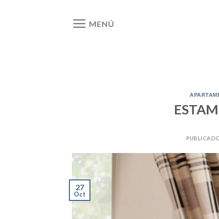
Ir
al
MENÚ
contenido
APARTAM
ESTAM
PUBLICAD
27
Oct