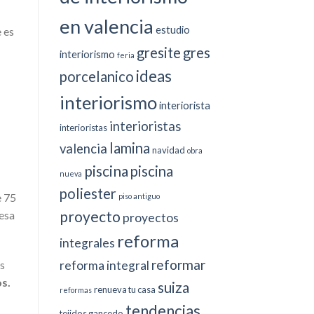
en valencia
estudio
e es
gresite
gres
interiorismo
feria
ideas
porcelanico
interiorismo
interiorista
interioristas
interioristas
lamina
valencia
navidad
obra
piscina
piscina
nueva
poliester
e 75
piso antiguo
proyecto
 esa
proyectos
reforma
integrales
reformar
reforma integral
s
s.
suiza
renueva tu casa
reformas
tendencias
tejidos gancedo