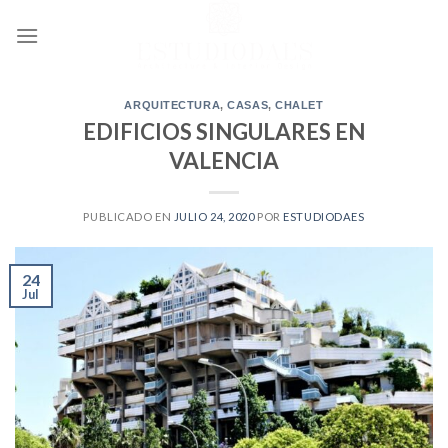
Ir
al
contenido
ARQUITECTURA
,
CASAS
,
CHALET
EDIFICIOS SINGULARES EN
VALENCIA
PUBLICADO EN
JULIO 24, 2020
POR
ESTUDIODAES
24
Jul