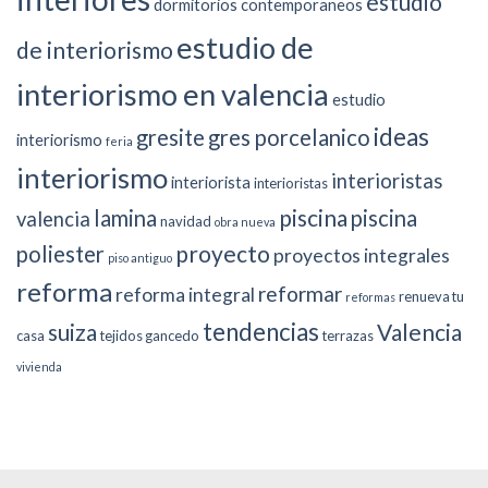
estudio
dormitorios contemporaneos
estudio de
de interiorismo
interiorismo en valencia
estudio
ideas
gresite
gres porcelanico
interiorismo
feria
interiorismo
interioristas
interiorista
interioristas
piscina
lamina
piscina
valencia
navidad
obra nueva
proyecto
poliester
proyectos integrales
piso antiguo
reforma
reformar
reforma integral
renueva tu
reformas
tendencias
suiza
Valencia
casa
tejidos gancedo
terrazas
vivienda