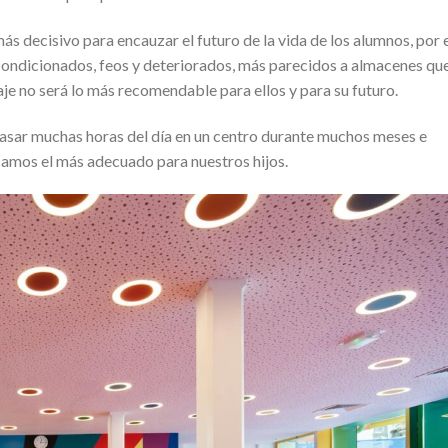
s decisivo para encauzar el futuro de la vida de los alumnos, por 
acondicionados, feos y deteriorados, más parecidos a almacenes qu
je no será lo más recomendable para ellos y para su futuro.
asar muchas horas del día en un centro durante muchos meses e
camos el más adecuado para nuestros hijos.