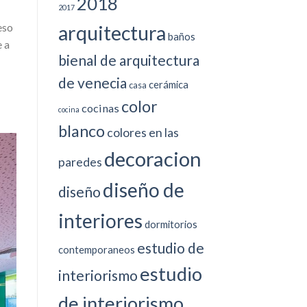
2018
2017
eso
arquitectura
baños
e a
bienal de arquitectura
de venecia
cerámica
casa
color
cocinas
cocina
blanco
colores en las
decoracion
paredes
diseño de
diseño
interiores
dormitorios
estudio de
contemporaneos
estudio
interiorismo
de interiorismo