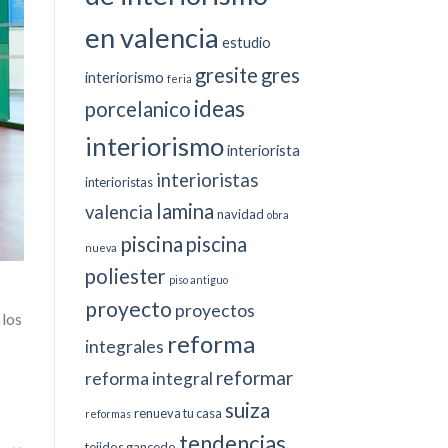
en valencia
estudio
gresite
gres
interiorismo
feria
ideas
porcelanico
interiorismo
interiorista
interioristas
interioristas
lamina
valencia
navidad
obra
piscina
piscina
nueva
poliester
piso antiguo
proyecto
proyectos
 los
reforma
integrales
reformar
reforma integral
suiza
renueva tu casa
reformas
tendencias
tejidos gancedo