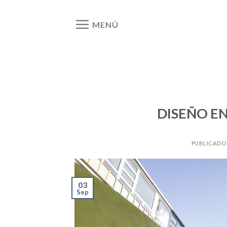
Ir
al
MENÚ
contenido
DISEÑO E
PUBLICADO
03
Sep