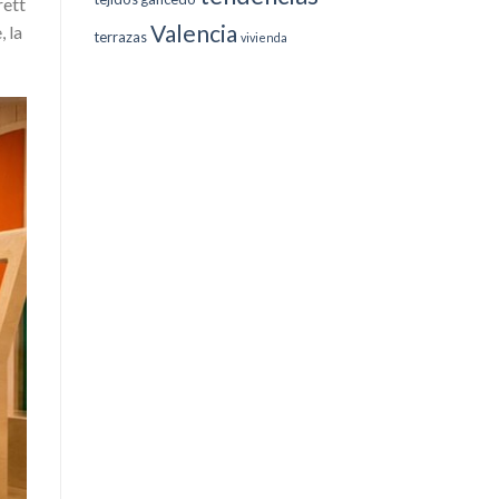
rett
Valencia
, la
terrazas
vivienda