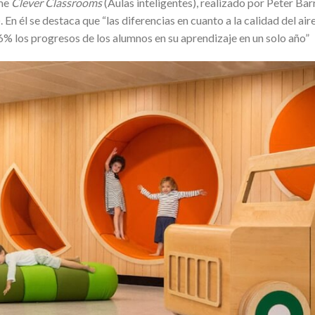
rme
Clever Classrooms
(Aulas inteligentes), realizado por Peter Bar
En él se destaca que “las diferencias en cuanto a la calidad del aire
6% los progresos de los alumnos en su aprendizaje en un solo año”