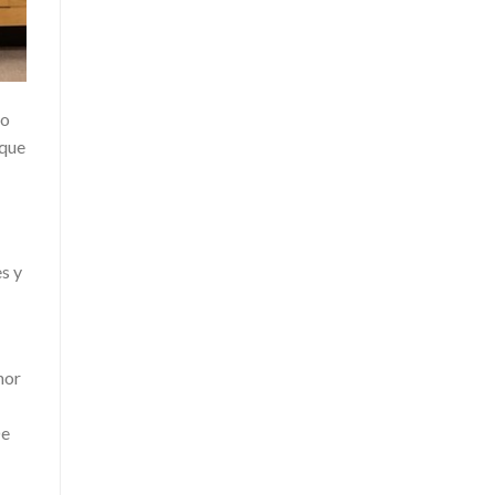
do
 que
s y
nor
De