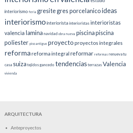
estudio
ideas
gresite
gres porcelanico
interiorismo
feria
interiorismo
interioristas
interiorista
interioristas
piscina
lamina
piscina
valencia
navidad
obra nueva
proyecto
poliester
proyectos integrales
piso antiguo
reforma
reformar
reforma integral
renueva tu
reformas
tendencias
suiza
Valencia
casa
tejidos gancedo
terrazas
vivienda
ARQUITECTURA
Anteproyectos