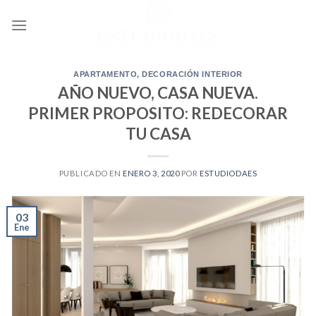
Ir
al
contenido
APARTAMENTO
,
DECORACIÓN INTERIOR
AÑO NUEVO, CASA NUEVA.
PRIMER PROPOSITO: REDECORAR
TU CASA
PUBLICADO EN
ENERO 3, 2020
POR
ESTUDIODAES
03
Ene