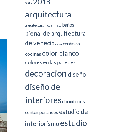
2018
2017
arquitectura
baños
arquitectura modernista
bienal de arquitectura
de venecia
cerámica
casa
color blanco
cocinas
colores en las paredes
decoracion
diseño
diseño de
interiores
dormitorios
estudio de
contemporaneos
estudio
interiorismo