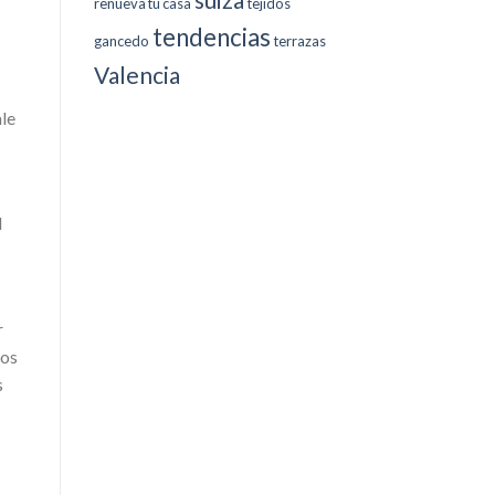
renueva tu casa
tejidos
tendencias
gancedo
terrazas
Valencia
le
l
r
pos
s