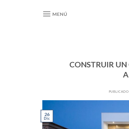
Ir
al
MENÚ
contenido
CONSTRUIR UN 
A
PUBLICADO
26
Dic