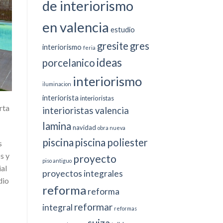
de interiorismo
en valencia
estudio
gresite
gres
interiorismo
feria
ideas
porcelanico
interiorismo
iluminacion
interiorista
interioristas
rta
interioristas valencia
lamina
navidad
obra nueva
piscina
piscina poliester
s
s y
proyecto
piso antiguo
al
proyectos integrales
dio
reforma
reforma
reformar
integral
reformas
suiza