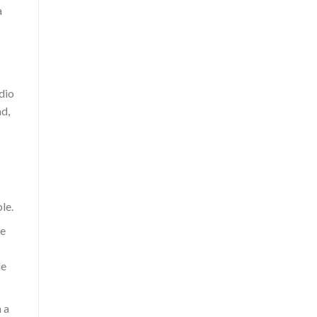
a
udio
ad,
le.
se
de
 a