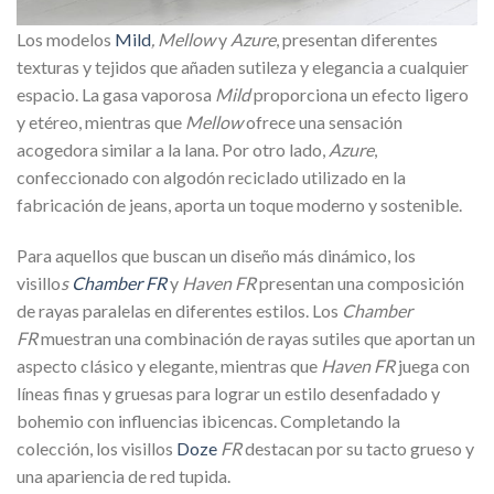
Los modelos
Mild
, Mellow
y
Azure
, presentan diferentes
texturas y tejidos que añaden sutileza y elegancia a cualquier
espacio. La gasa vaporosa
Mild
proporciona un efecto ligero
y etéreo, mientras que
Mellow
ofrece una sensación
acogedora similar a la lana. Por otro lado,
Azure
,
confeccionado con algodón reciclado utilizado en la
fabricación de jeans, aporta un toque moderno y sostenible.
Para aquellos que buscan un diseño más dinámico, los
visillo
s
Chamber FR
y
Haven FR
presentan una composición
de rayas paralelas en diferentes estilos. Los
Chamber
FR
muestran una combinación de rayas sutiles que aportan un
aspecto clásico y elegante, mientras que
Haven FR
juega con
líneas finas y gruesas para lograr un estilo desenfadado y
bohemio con influencias ibicencas. Completando la
colección, los visillos
Doze
FR
destacan por su tacto grueso y
una apariencia de red tupida.