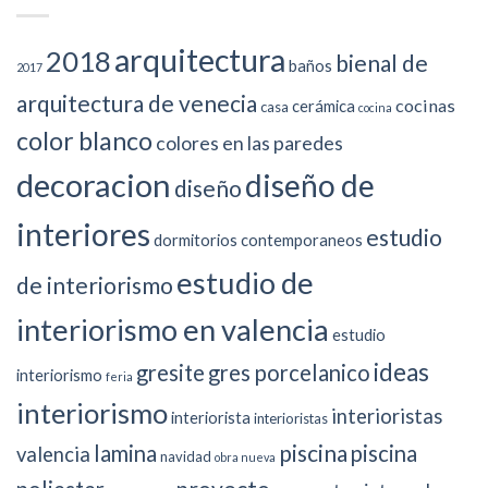
arquitectura
2018
bienal de
baños
2017
arquitectura de venecia
cocinas
cerámica
casa
cocina
color blanco
colores en las paredes
decoracion
diseño de
diseño
interiores
estudio
dormitorios contemporaneos
estudio de
de interiorismo
interiorismo en valencia
estudio
ideas
gresite
gres porcelanico
interiorismo
feria
interiorismo
interioristas
interiorista
interioristas
piscina
lamina
piscina
valencia
navidad
obra nueva