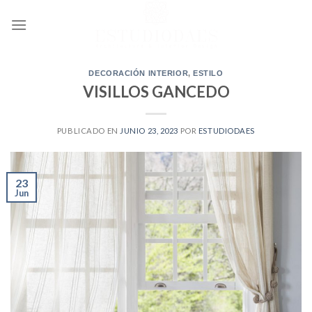
Ir
al
contenido
DECORACIÓN INTERIOR
,
ESTILO
VISILLOS GANCEDO
PUBLICADO EN
JUNIO 23, 2023
POR
ESTUDIODAES
23
Jun