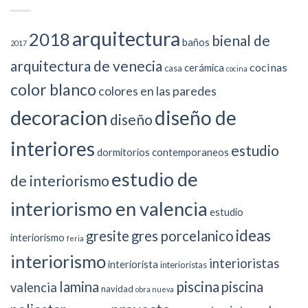
arquitectura
2018
bienal de
baños
2017
arquitectura de venecia
cocinas
cerámica
casa
cocina
color blanco
colores en las paredes
decoracion
diseño de
diseño
interiores
estudio
dormitorios contemporaneos
estudio de
de interiorismo
interiorismo en valencia
estudio
ideas
gresite
gres porcelanico
interiorismo
feria
interiorismo
interioristas
interiorista
interioristas
piscina
lamina
piscina
valencia
navidad
obra nueva