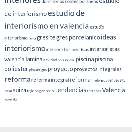
estudio
dormitorios contemporaneos
estudio de
de interiorismo
interiorismo en valencia
estudio
ideas
gresite
gres porcelanico
interiorismo
feria
interiorismo
interioristas
interiorista
interioristas
piscina
lamina
piscina
valencia
navidad
obra nueva
proyecto
poliester
proyectos integrales
piso antiguo
reforma
reformar
reforma integral
renueva tu
reformas
tendencias
suiza
Valencia
casa
tejidos gancedo
terrazas
vivienda