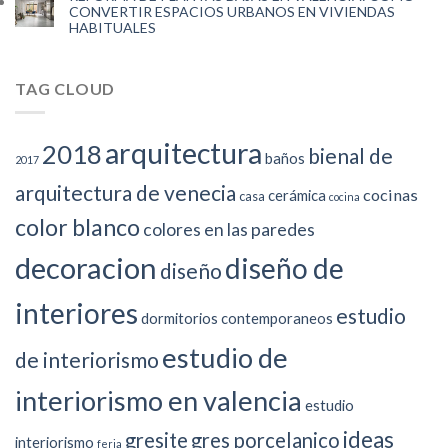
CONVERTIR ESPACIOS URBANOS EN VIVIENDAS
HABITUALES
TAG CLOUD
arquitectura
2018
bienal de
baños
2017
arquitectura de venecia
cocinas
cerámica
casa
cocina
color blanco
colores en las paredes
decoracion
diseño de
diseño
interiores
estudio
dormitorios contemporaneos
estudio de
de interiorismo
interiorismo en valencia
estudio
ideas
gresite
gres porcelanico
interiorismo
feria