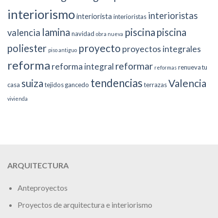
interiorismo
interioristas
interiorista
interioristas
piscina
lamina
piscina
valencia
navidad
obra nueva
proyecto
poliester
proyectos integrales
piso antiguo
reforma
reformar
reforma integral
renueva tu
reformas
tendencias
suiza
Valencia
casa
tejidos gancedo
terrazas
vivienda
ARQUITECTURA
Anteproyectos
Proyectos de arquitectura e interiorismo