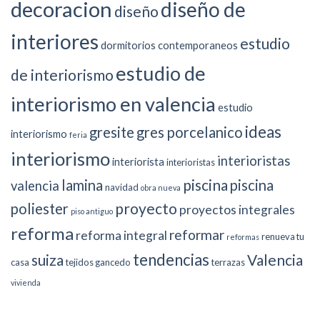
decoracion
diseño de
diseño
interiores
estudio
dormitorios contemporaneos
estudio de
de interiorismo
interiorismo en valencia
estudio
ideas
gresite
gres porcelanico
interiorismo
feria
interiorismo
interioristas
interiorista
interioristas
piscina
lamina
piscina
valencia
navidad
obra nueva
proyecto
poliester
proyectos integrales
piso antiguo
reforma
reformar
reforma integral
renueva tu
reformas
tendencias
suiza
Valencia
casa
tejidos gancedo
terrazas
vivienda