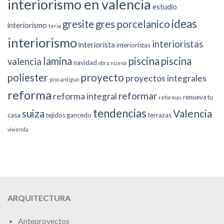
interiorismo en valencia
estudio
ideas
gresite
gres porcelanico
interiorismo
feria
interiorismo
interioristas
interiorista
interioristas
piscina
lamina
piscina
valencia
navidad
obra nueva
proyecto
poliester
proyectos integrales
piso antiguo
reforma
reformar
reforma integral
renueva tu
reformas
tendencias
suiza
Valencia
casa
tejidos gancedo
terrazas
vivienda
ARQUITECTURA
Anteproyectos