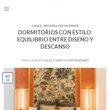
Ir
al
contenido
CASAS
,
DECORACIÓN INTERIOR
DORMITORIOS CON ESTILO:
EQUILIBRIO ENTRE DISEÑO Y
DESCANSO
PUBLICADO EN
JULIO 7, 2025
POR
ESTUDIODAES
07
Jul