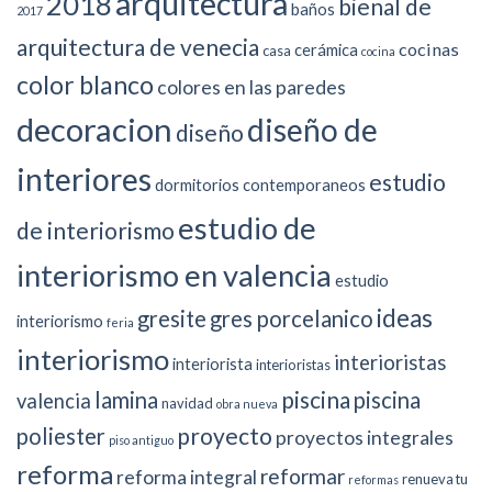
arquitectura
2018
bienal de
baños
2017
arquitectura de venecia
cocinas
cerámica
casa
cocina
color blanco
colores en las paredes
decoracion
diseño de
diseño
interiores
estudio
dormitorios contemporaneos
estudio de
de interiorismo
interiorismo en valencia
estudio
ideas
gresite
gres porcelanico
interiorismo
feria
interiorismo
interioristas
interiorista
interioristas
piscina
lamina
piscina
valencia
navidad
obra nueva
proyecto
poliester
proyectos integrales
piso antiguo
reforma
reformar
reforma integral
renueva tu
reformas