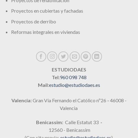
Proyectos de rehabilitación
Proyectos en cubiertas y fachadas
Proyectos de derribo
Reformas integrales en viviendas
ESTUDIODAES
Tel:
960 098 748
Mail:
estudio@estudiodaes.es
Valencia:
Gran Vía Fernando el Católico nº26
-
46008 -
Valencia
Benicassim:
Calle Estatut 33
-
12560 - Benicassim
(Con cita previa:
estudio@estudiodaes.es
)