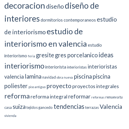
decoracion
diseño de
diseño
interiores
estudio
dormitorios contemporaneos
estudio de
de interiorismo
interiorismo en valencia
estudio
ideas
gresite
gres porcelanico
interiorismo
feria
interiorismo
interioristas
interiorista
interioristas
piscina
lamina
piscina
valencia
navidad
obra nueva
proyecto
poliester
proyectos integrales
piso antiguo
reforma
reformar
reforma integral
renueva tu
reformas
tendencias
suiza
Valencia
casa
tejidos gancedo
terrazas
vivienda