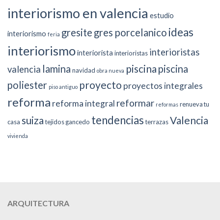
interiorismo en valencia
estudio
ideas
gresite
gres porcelanico
interiorismo
feria
interiorismo
interioristas
interiorista
interioristas
piscina
lamina
piscina
valencia
navidad
obra nueva
proyecto
poliester
proyectos integrales
piso antiguo
reforma
reformar
reforma integral
renueva tu
reformas
tendencias
suiza
Valencia
casa
tejidos gancedo
terrazas
vivienda
ARQUITECTURA