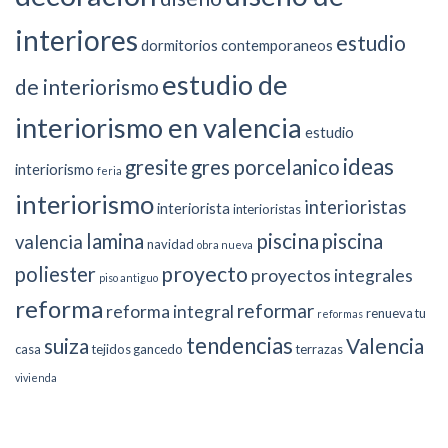
interiores
estudio
dormitorios contemporaneos
estudio de
de interiorismo
interiorismo en valencia
estudio
ideas
gresite
gres porcelanico
interiorismo
feria
interiorismo
interioristas
interiorista
interioristas
piscina
lamina
piscina
valencia
navidad
obra nueva
proyecto
poliester
proyectos integrales
piso antiguo
reforma
reformar
reforma integral
renueva tu
reformas
tendencias
suiza
Valencia
casa
tejidos gancedo
terrazas
vivienda