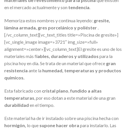
materiales de revestimiento para la piscina
que existen
en el mercado actualmente y son
tendencia
.
Memoriza estos nombres y continua leyendo:
gresite,
lámina armada, gres porcelánico y poliéster
.
[/vc_column_text][vc_text_titles title=»Piscina de gresite»]
[vc_single_image image=»3721″ img_size=»full»
alignment=»center»][vc_column_text]El gresite es uno de los
materiales más f
iables, duraderos y utilizados
para la
piscina hoy en día. Se trata de un material que ofrece
gran
resistencia
ante la
humedad, temperaturas y productos
químicos.
Esta fabricado con
cristal plano
,
fundido a altas
temperaturas
, por eso dotan a este material de una gran
durabilidad
en el tiempo.
Este material ha de ir instalado sobre una piscina hecha con
hormigón,
lo que
supone hacer obra
para instalarlo. Las