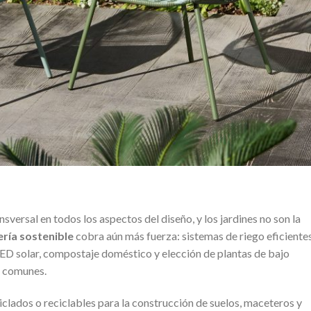
sversal en todos los aspectos del diseño, y los jardines no son la
ería sostenible
cobra aún más fuerza: sistemas de riego eficientes
LED solar, compostaje doméstico y elección de plantas de bajo
s comunes.
clados o reciclables para la construcción de suelos, maceteros y