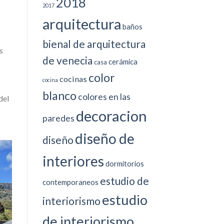
2018
2017
arquitectura
baños
bienal de arquitectura
s
de venecia
cerámica
casa
color
cocinas
cocina
blanco
colores en las
del
decoracion
paredes
diseño de
diseño
interiores
dormitorios
estudio de
contemporaneos
estudio
interiorismo
de interiorismo