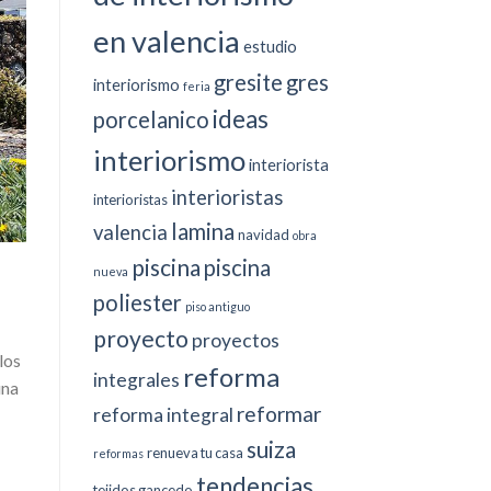
en valencia
estudio
gresite
gres
interiorismo
feria
ideas
porcelanico
interiorismo
interiorista
interioristas
interioristas
lamina
valencia
navidad
obra
piscina
piscina
nueva
poliester
piso antiguo
proyecto
proyectos
los
reforma
integrales
una
reformar
reforma integral
suiza
renueva tu casa
reformas
tendencias
tejidos gancedo