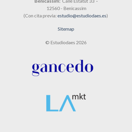
Benicassim:
Calle Estatut 33
-
12560 - Benicassim
(Con cita previa:
estudio@estudiodaes.es
)
Sitemap
© Estudiodaes 2026