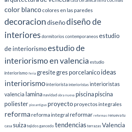
casa
cocina
color blanco
colores en las paredes
decoracion
diseño de
diseño
interiores
estudio
dormitorios contemporaneos
estudio de
de interiorismo
interiorismo en valencia
estudio
ideas
gresite
gres porcelanico
interiorismo
feria
interiorismo
interioristas
interiorista
interioristas
piscina
lamina
piscina
valencia
navidad
obra nueva
proyecto
poliester
proyectos integrales
piso antiguo
reforma
reformar
reforma integral
renueva tu
reformas
tendencias
suiza
Valencia
casa
tejidos gancedo
terrazas