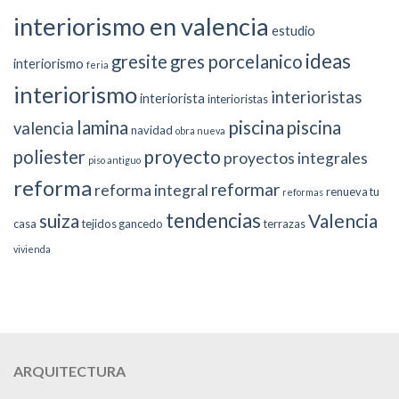
interiorismo en valencia
estudio
ideas
gresite
gres porcelanico
interiorismo
feria
interiorismo
interioristas
interiorista
interioristas
piscina
lamina
piscina
valencia
navidad
obra nueva
proyecto
poliester
proyectos integrales
piso antiguo
reforma
reformar
reforma integral
renueva tu
reformas
tendencias
suiza
Valencia
casa
tejidos gancedo
terrazas
vivienda
ARQUITECTURA