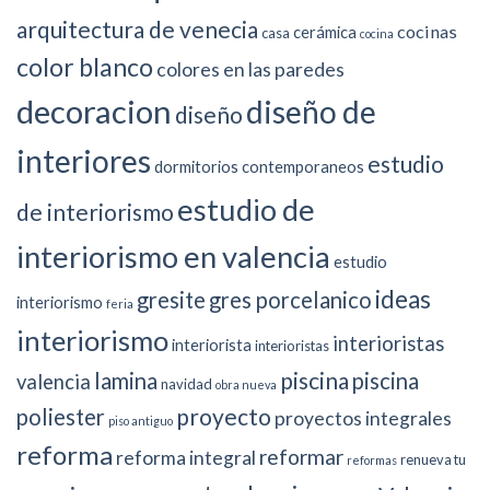
arquitectura de venecia
cocinas
cerámica
casa
cocina
color blanco
colores en las paredes
decoracion
diseño de
diseño
interiores
estudio
dormitorios contemporaneos
estudio de
de interiorismo
interiorismo en valencia
estudio
ideas
gresite
gres porcelanico
interiorismo
feria
interiorismo
interioristas
interiorista
interioristas
piscina
lamina
piscina
valencia
navidad
obra nueva
proyecto
poliester
proyectos integrales
piso antiguo
reforma
reformar
reforma integral
renueva tu
reformas