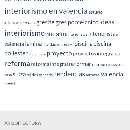
interiorismo en valencia
estudio
ideas
gresite
gres porcelanico
interiorismo
feria
interiorismo
interioristas
interiorista
interioristas
piscina
lamina
piscina
valencia
navidad
obra nueva
proyecto
poliester
proyectos integrales
piso antiguo
reforma
reformar
reforma integral
renueva tu
reformas
tendencias
suiza
Valencia
casa
tejidos gancedo
terrazas
vivienda
ARQUITECTURA