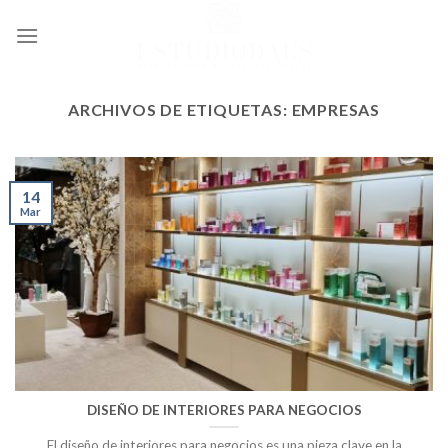
Ir
al
contenido
ARCHIVOS DE ETIQUETAS:
EMPRESAS
14
Mar
DISEÑO DE INTERIORES PARA NEGOCIOS
El diseño de interiores para negocios es una pieza clave en la