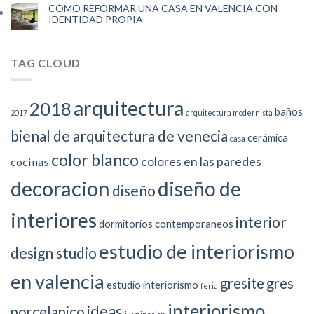
CÓMO REFORMAR UNA CASA EN VALENCIA CON
IDENTIDAD PROPIA
TAG CLOUD
arquitectura
2018
baños
2017
arquitectura modernista
bienal de arquitectura de venecia
cerámica
casa
color blanco
colores en las paredes
cocinas
decoracion
diseño de
diseño
interiores
interior
dormitorios contemporaneos
estudio de interiorismo
design studio
en valencia
gresite
gres
estudio interiorismo
feria
interiorismo
ideas
porcelanico