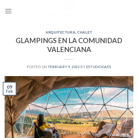
Skip
to
content
ARQUITECTURA
,
CHALET
GLAMPINGS EN LA COMUNIDAD
VALENCIANA
POSTED ON
FEBRUARY 9, 2022
BY
ESTUDIODAES
09
Feb