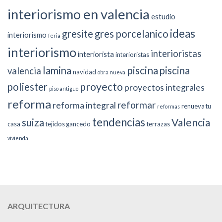
interiorismo en valencia
estudio
ideas
gresite
gres porcelanico
interiorismo
feria
interiorismo
interioristas
interiorista
interioristas
piscina
lamina
piscina
valencia
navidad
obra nueva
proyecto
poliester
proyectos integrales
piso antiguo
reforma
reformar
reforma integral
renueva tu
reformas
tendencias
suiza
Valencia
casa
tejidos gancedo
terrazas
vivienda
ARQUITECTURA