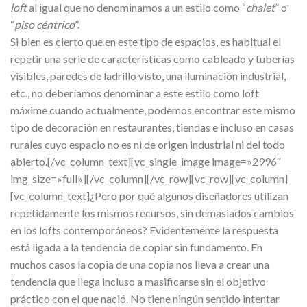
loft
al igual que no denominamos a un estilo como “
chalet
” o
“
piso céntrico
”.
Si bien es cierto que en este tipo de espacios, es habitual el
repetir una serie de características como cableado y tuberías
visibles, paredes de ladrillo visto, una iluminación industrial,
etc., no deberíamos denominar a este estilo como loft
máxime cuando actualmente, podemos encontrar este mismo
tipo de decoración en restaurantes, tiendas e incluso en casas
rurales cuyo espacio no es ni de origen industrial ni del todo
abierto.[/vc_column_text][vc_single_image image=»2996″
img_size=»full»][/vc_column][/vc_row][vc_row][vc_column]
[vc_column_text]¿Pero por qué algunos diseñadores utilizan
repetidamente los mismos recursos, sin demasiados cambios
en los lofts contemporáneos? Evidentemente la respuesta
está ligada a la tendencia de copiar sin fundamento. En
muchos casos la copia de una copia nos lleva a crear una
tendencia que llega incluso a masificarse sin el objetivo
práctico con el que nació. No tiene ningún sentido intentar