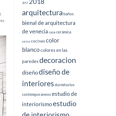
2018
2017
arquitectura
baños
i
ves
bienal de arquitectura
de venecia
cerámica
casa
color
cocinas
cocina
blanco
colores en las
decoracion
paredes
diseño de
diseño
interiores
dormitorios
estudio de
contemporaneos
estudio
interiorismo
de interiorismo