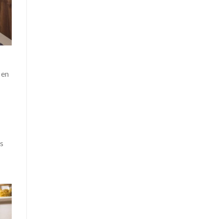
 en
os