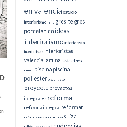
en valencia
estudio
gresite
gres
interiorismo
feria
ideas
porcelanico
interiorismo
interiorista
interioristas
interioristas
lamina
valencia
navidad
obra
piscina
piscina
nueva
AD
poliester
piso antiguo
proyecto
proyectos
reforma
s
integrales
reformar
reforma integral
en
suiza
renueva tu casa
reformas
tendencias
tejidos gancedo