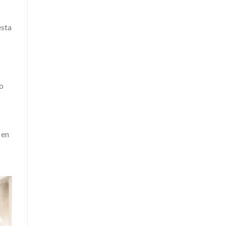
esta
 o
 en