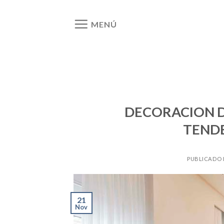
Ir
al
MENÚ
contenido
DECORACION D
TENDE
PUBLICADO
21
Nov