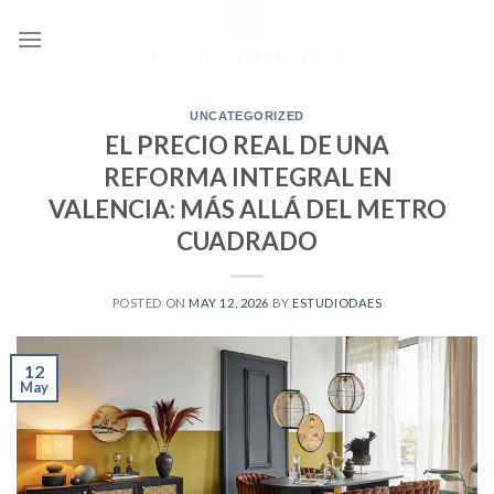
Skip
to
content
UNCATEGORIZED
EL PRECIO REAL DE UNA
REFORMA INTEGRAL EN
VALENCIA: MÁS ALLÁ DEL METRO
CUADRADO
POSTED ON
MAY 12, 2026
BY
ESTUDIODAES
12
May