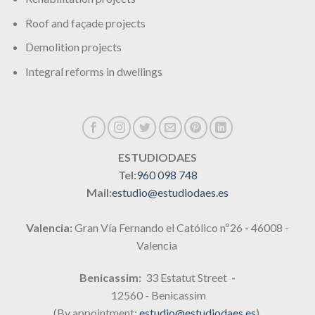
Roof and façade projects
Demolition projects
Integral reforms in dwellings
ESTUDIODAES
Tel:
960 098 748
Mail:
estudio@estudiodaes.es
Valencia:
Gran Vía Fernando el Católico nº26
-
46008 -
Valencia
Benicassim:
33 Estatut Street
-
12560 - Benicassim
(By appointment:
estudio@estudiodaes.es
)