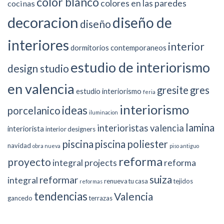
color blanco
colores en las paredes
cocinas
decoracion
diseño de
diseño
interiores
interior
dormitorios contemporaneos
estudio de interiorismo
design studio
en valencia
gresite
gres
estudio interiorismo
feria
interiorismo
ideas
porcelanico
iluminacion
lamina
interioristas valencia
interiorista
interior designers
piscina
piscina poliester
navidad
obra nueva
piso antiguo
reforma
proyecto
integral projects
reforma
suiza
reformar
integral
renueva tu casa
tejidos
reformas
tendencias
Valencia
gancedo
terrazas