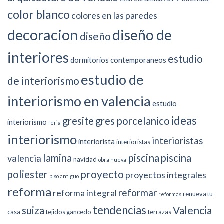
color blanco
colores en las paredes
decoracion
diseño de
diseño
interiores
estudio
dormitorios contemporaneos
estudio de
de interiorismo
interiorismo en valencia
estudio
ideas
gresite
gres porcelanico
interiorismo
feria
interiorismo
interioristas
interiorista
interioristas
piscina
lamina
piscina
valencia
navidad
obra nueva
proyecto
poliester
proyectos integrales
piso antiguo
reforma
reformar
reforma integral
renueva tu
reformas
tendencias
suiza
Valencia
casa
tejidos gancedo
terrazas