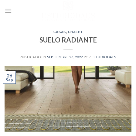
Ir
al
contenido
CASAS
,
CHALET
SUELO RADIANTE
PUBLICADO EN
SEPTIEMBRE 26, 2022
POR
ESTUDIODAES
26
Sep