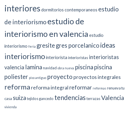
interiores
estudio
dormitorios contemporaneos
estudio de
de interiorismo
interiorismo en valencia
estudio
ideas
gresite
gres porcelanico
interiorismo
feria
interiorismo
interioristas
interiorista
interioristas
piscina
lamina
piscina
valencia
navidad
obra nueva
proyecto
poliester
proyectos integrales
piso antiguo
reforma
reformar
reforma integral
renueva tu
reformas
tendencias
suiza
Valencia
casa
tejidos gancedo
terrazas
vivienda