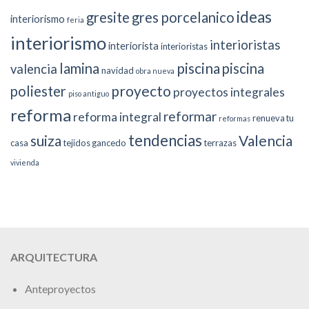
ideas
gresite
gres porcelanico
interiorismo
feria
interiorismo
interioristas
interiorista
interioristas
piscina
lamina
piscina
valencia
navidad
obra nueva
proyecto
poliester
proyectos integrales
piso antiguo
reforma
reformar
reforma integral
renueva tu
reformas
tendencias
suiza
Valencia
casa
tejidos gancedo
terrazas
vivienda
ARQUITECTURA
Anteproyectos